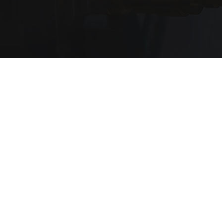
备案号：
苏ICP备2024060564号
主要从事于
精冲模具制造
,
精