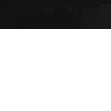
备案号：
苏ICP备2024060564号
主要从事于
精冲模具制造
,
精