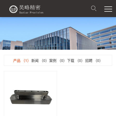
产品
（1）
新闻
（0）
案例
（0）
下载
（0）
招聘
（0）